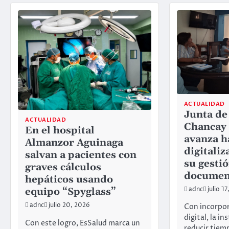
ACTUALIDAD
Junta de
ACTUALIDAD
Chancay
En el hospital
avanza h
Almanzor Aguinaga
digitaliz
salvan a pacientes con
su gesti
graves cálculos
documen
hepáticos usando
adnc
julio 1
equipo “Spyglass”
adnc
julio 20, 2026
Con incorpor
digital, la i
Con este logro, EsSalud marca un
reducir tiem