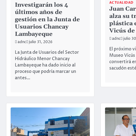
ACTUALIDAD
Investigarán los 4
Juan Car
últimos años de
alza su t
gestión en la Junta de
plástica
Usuarios Chancay
Vicús de
Lambayeque
adnc
julio 3
adnc
julio 31, 2026
El próximo vi
La Junta de Usuarios del Sector
Museo Vicús 
Hidráulico Menor Chancay
convertirá e
Lambayeque ha dado inicio al
sacudón est
proceso que podría marcar un
antes…