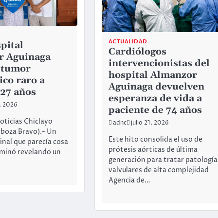
ACTUALIDAD
pital
Cardiólogos
r Aguinaga
intervencionistas del
 tumor
hospital Almanzor
ico raro a
Aguinaga devuelven
 27 años
esperanza de vida a
7, 2026
paciente de 74 años
oticias Chiclayo
adnc
julio 21, 2026
boza Bravo).- Un
Este hito consolida el uso de
nal que parecía cosa
prótesis aórticas de última
rminó revelando un
generación para tratar patología
valvulares de alta complejidad
Agencia de…