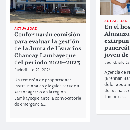
ACTUALIDAD
En el hos
ACTUALIDAD
Almanzo
Conformarán comisión
extirpan
para evaluar la gestión
pancreát
de la Junta de Usuarios
joven de
Chancay Lambayeque
del período 2021–2025
adnc
julio 2
adnc
julio 29, 2026
Agencia de N
(Brennan Bar
Un remezón de proporciones
dolor abdomi
institucionales y legales sacude al
de rutina te
sector agrario en la región
tumor de…
Lambayeque ante la convocatoria
de emergencia…