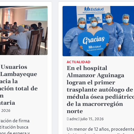
ACTUALIDAD
 Usuarios
En el hospital
 Lambayeque
Almanzor Aguinaga
acia la
logran el primer
ación total de
trasplante autólogo de
ón
médula ósea pediátric
taria
de la macrorregión
norte
7, 2026
adnc
julio 15, 2026
ación de firma
nstitución busca
Un menor de 12 años, procedent
pos de espera y