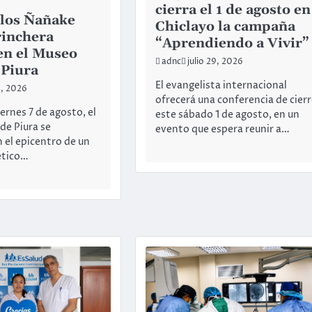
cierra el 1 de agosto en
los Ñañake
Chiclayo la campaña
rinchera
“Aprendiendo a Vivir”
 en el Museo
adnc
julio 29, 2026
 Piura
El evangelista internacional
0, 2026
ofrecerá una conferencia de cier
ernes 7 de agosto, el
este sábado 1 de agosto, en un
de Piura se
evento que espera reunir a…
n el epicentro de un
ético…