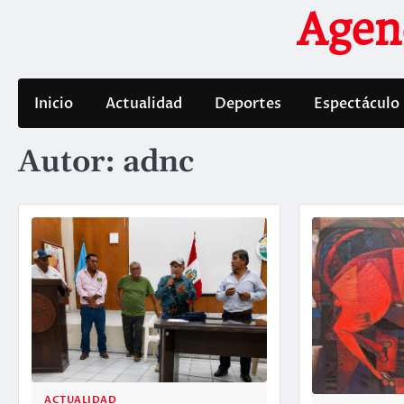
Saltar
Agen
al
contenido
Inicio
Actualidad
Deportes
Espectáculo
Autor:
adnc
ACTUALIDAD