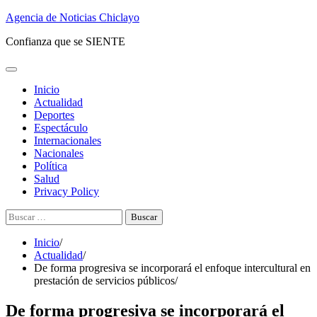
Saltar
Agencia de Noticias Chiclayo
al
Confianza que se SIENTE
contenido
Inicio
Actualidad
Deportes
Espectáculo
Internacionales
Nacionales
Política
Salud
Privacy Policy
Buscar:
Inicio
Actualidad
De forma progresiva se incorporará el enfoque intercultural en
prestación de servicios públicos
De forma progresiva se incorporará el