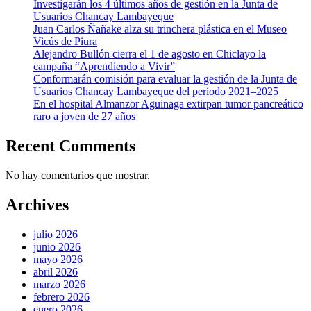
Investigarán los 4 últimos años de gestión en la Junta de
Usuarios Chancay Lambayeque
Juan Carlos Ñañake alza su trinchera plástica en el Museo
Vicús de Piura
Alejandro Bullón cierra el 1 de agosto en Chiclayo la
campaña “Aprendiendo a Vivir”
Conformarán comisión para evaluar la gestión de la Junta de
Usuarios Chancay Lambayeque del período 2021–2025
En el hospital Almanzor Aguinaga extirpan tumor pancreático
raro a joven de 27 años
Recent Comments
No hay comentarios que mostrar.
Archives
julio 2026
junio 2026
mayo 2026
abril 2026
marzo 2026
febrero 2026
enero 2026