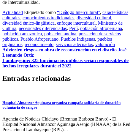
de Interculturalidad.
Actualidad
Etiquetado como
“Diálogo Intercultural”
,
características
culturales
,
conocimientos tradicionales
,
diversidad cultural
,
diversidad étnico-lingüística
,
enfoque intercultural
,
Ministerio de
Cultura
,
necesidades diferenciadas
,
Perú
,
población afroperuana
,
población amazónica
,
población andina
,
prestación de servicios
públicos
,
Pueblo Afroperuano
,
Pueblos Indígenas
,
pueblos
originarios
,
reconocimiento
,
servicios adecuados
,
valoración
Navegación
Advierten riesgos en obra de reconstrucción en el distrito José
Leonardo Ortiz
de
Lambayeque: 325 funcionarios públicos serían responsables de
entradas
hechos irregulares durante el 2022
Entradas relacionadas
Hospital Almanzor Aguinaga organiza campaña solidaria de donación
voluntaria de sangre
Agencia de Noticias Chiclayo (Brennan Barboza Bravo).- El
Hospital Nacional Almanzor Aguinaga Asenjo (HNAAA) de la Red
Prestacional Lambayeque (RPL)…