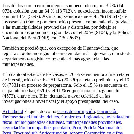
Los delitos con mayor incidencia son peculado con un 35 % (14
073), colusión con un 34 % (13 712), y negociación incompatible
con un 14 % (5697). Asimismo, se indica que el 48 % (19 547) de
los casos en trámite por corrupción presenta como entidad agraviada
a las municipalidades provinciales y distritales, por debajo se
encuentran los gobiernos regionales con el 20 % (8104), y la Policía
Nacional del Perú (PNP) con 7 % (2687).
También se precisó que, con excepción de Huancavelica, que
registra al gobierno regional como entidad más agraviada, el resto de
departamentos registra como entidad más agraviada a las
municipalidades.
En cuanto al estado de los casos, el 70 % se encuentra aún en etapa
de investigación fiscal: el 51 % (20 330) en etapa preliminar y el 19
% (7531) en proceso de preparatoria. Solo el 15 % se encuentra en
etapa intermedia (5920) y el 11 % en juicio oral o juzgamiento
(4573), entre otros. Ello, demanda mayor celeridad en las
investigaciones a nivel fiscal y el apoyo presupuestal del caso.
Actualidad
Etiquetado como
casos de corrupción
,
corrupción
,
Defensoría del Pueblo
,
delitos
,
Gobiernos Regionales
,
investigación
fiscal
,
municipalidades distritales
,
municipalidades provinciales
,
negociación incompatible
,
peculado
,
Perú
,
Policía Nacional del
Perú
,
Procuraduría Anticorrupción
,
reporte Corrupción en cifras