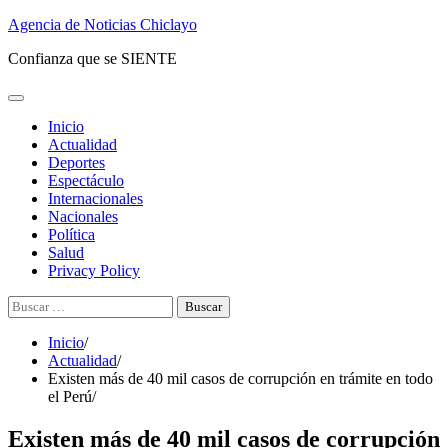
Saltar
Agencia de Noticias Chiclayo
al
Confianza que se SIENTE
contenido
Inicio
Actualidad
Deportes
Espectáculo
Internacionales
Nacionales
Política
Salud
Privacy Policy
Buscar:
Inicio
Actualidad
Existen más de 40 mil casos de corrupción en trámite en todo
el Perú
Existen más de 40 mil casos de corrupción