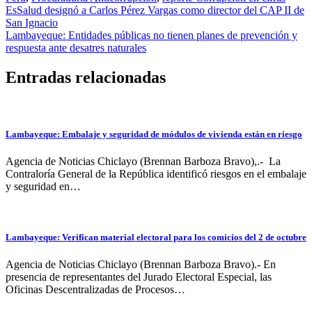
Navegación
EsSalud designó a Carlos Pérez Vargas como director del CAP II de
San Ignacio
de
Lambayeque: Entidades públicas no tienen planes de prevención y
entradas
respuesta ante desatres naturales
Entradas relacionadas
Lambayeque: Embalaje y seguridad de módulos de vivienda están en riesgo
Agencia de Noticias Chiclayo (Brennan Barboza Bravo),.- La
Contraloría General de la República identificó riesgos en el embalaje
y seguridad en…
Lambayeque: Verifican material electoral para los comicios del 2 de octubre
Agencia de Noticias Chiclayo (Brennan Barboza Bravo).- En
presencia de representantes del Jurado Electoral Especial, las
Oficinas Descentralizadas de Procesos…